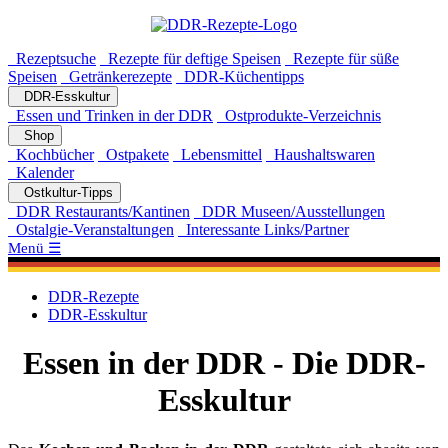
Rezeptsuche
Rezepte für deftige Speisen
Rezepte für süße
Speisen
Getränkerezepte
DDR-Küchentipps
DDR-Esskultur
Essen und Trinken in der DDR
Ostprodukte-Verzeichnis
Shop
Kochbücher
Ostpakete
Lebensmittel
Haushaltswaren
Kalender
Ostkultur-Tipps
DDR Restaurants/Kantinen
DDR Museen/Ausstellungen
Ostalgie-Veranstaltungen
Interessante Links/Partner
Menü ☰
DDR-Rezepte
DDR-Esskultur
Essen in der DDR - Die DDR-
Esskultur