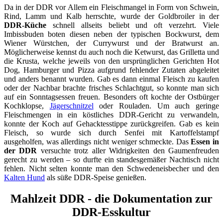
Da in der DDR vor Allem ein Fleischmangel in Form von Schwein,
Rind, Lamm und Kalb herrschte, wurde der Goldbroiler in der
DDR-Küche
schnell allseits beliebt und oft verzehrt. Viele
Imbissbuden boten diesen neben der typischen Bockwurst, dem
Wiener Würstchen, der Currywurst und der Bratwurst an.
Möglicherweise kennst du auch noch die Ketwurst, das Grilletta und
die Krusta, welche jeweils von den ursprünglichen Gerichten Hot
Dog, Hamburger und Pizza aufgrund fehlender Zutaten abgeleitet
und anders benannt wurden. Gab es dann einmal Fleisch zu kaufen
oder der Nachbar brachte frisches Schlachtgut, so konnte man sich
auf ein Sonntagsessen freuen. Besonders oft kochte der Ostbürger
Kochklopse,
Jägerschnitzel
oder Rouladen. Um auch geringe
Fleischmengen in ein köstliches DDR-Gericht zu verwandeln,
konnte der Koch auf Gehacktesstippe zurückgreifen. Gab es kein
Fleisch, so wurde sich durch Senfei mit Kartoffelstampf
ausgeholfen, was allerdings nicht weniger schmeckte. Das
Essen in
der DDR
versuchte trotz aller Widrigkeiten den Gaumenfreuden
gerecht zu werden – so durfte ein standesgemäßer Nachtisch nicht
fehlen. Nicht selten konnte man den Schwedeneisbecher und den
Kalten Hund
als süße DDR-Speise genießen.
Mahlzeit DDR - die Dokumentation zur
DDR-Esskultur