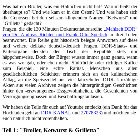
Was hat ein Broiler, was ein Hähnchen nicht hat? Warum heißt der
überhaupt so? Und wie kam er in den Osten? Und was haben sich
die Genossen bei den seltsam klingenden Namen "Ketwurst" und
"Grilletta" gedacht?
Fragen, die die 130 Minuten Dokumentationsreihe
„Mahlzeit DDR“
von Dr. Andreas Richter und Frank Otto Sperlich
in drei Teilen
beantwortet. Die Reihe gibt historisch belegte Antworten auf diese
und weitere delikate deutsch-deutsch Fragen. DDR-Staats- und
Parteiorgane deckten den Tisch der Republik stets nur
häppchenweise. Doch der Bürger wusste immer ganz genau, wann
es was wo gab, oder eben nicht. Südfrüchte oder richtiger Kaffee
zum Beispiel, eine echte Rarität. Menschen aus allen
gesellschaftlichen Schichten erinnern sich an den kulinarischen
Alltag, an die Speisezettel aus vier Jahrzehnten DDR. Unzählige
Akten aus vielen Archiven zeigen die hintergründigen Geschichten
hinter den -erzwungenen- Essgewohnheiten, die Geschichten von
Versorgungsengpässen und Beschaffungsfantasien.
Wir haben die Teile für euch auf Youtube entdeckt (ein Dank für das
Hochladen geht an
DDR KANAL
und
27078323
) und möchten sie
euch natürlich nicht vorenthalten.
Teil 1: "Broiler, Ketwurst & Grilletta"