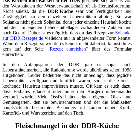
Das
Kochen und Backen in der DDR
gestaltete sich abseits von
den Westpaketen der Westverwandtschaft oft als Herausforderung.
Nicht zuletzt, da die
DDR-Küche
sehr von Verfügbarkeit und
Zugängigkeit zu den einzelnen Lebensmitteln abhing. So war
Soljanka nicht gleich Soljanka, denn jeder einzelne Haushalt kochte
mit den im eigenen Lebensmittellager vorhandenen Zutaten und
nach Bedarf. Daher ist es möglich, dass du das Rezept zur
Soljanka
auf DDR-Rezepte.de
vielleicht nur in abgewandelter Form kennst.
Wenn dein Rezept, so wie du es kennst nicht dabei ist, kannst du es
gern auf der Seite "
Rezept einreichen
" über das Formular
einreichen.
In den Anfangsjahren der DDR gab es sogar noch
Lebensmittelmarken, die Rationierung wurde allerdings schon 1958
aufgehoben. Leider bedeutete das nicht unbedingt, dass jegliche
Lebensmittel verfügbar und käuflich waren, sodass die zumeist
kochende Hausfrau improvisieren musste. Oft kam es auch dazu,
dass Essbares ertauscht oder unter den Bürgern untereinander
verkauft wurde. Viele Ossi’s hatten einen eigenen Obst- und
Gemüsegarten, den sie bewirtschafteten und der die Mahlzeiten
hauptsächlich bestimmte. Besonders oft kamen daher Kohl-,
Kartoffel- und Wurstgerichte auf den Tisch.
Fleischmangel in der DDR-Küche