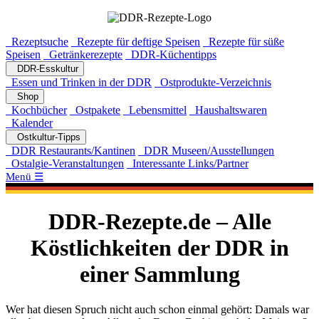
Rezeptsuche
Rezepte für deftige Speisen
Rezepte für süße
Speisen
Getränkerezepte
DDR-Küchentipps
DDR-Esskultur
Essen und Trinken in der DDR
Ostprodukte-Verzeichnis
Shop
Kochbücher
Ostpakete
Lebensmittel
Haushaltswaren
Kalender
Ostkultur-Tipps
DDR Restaurants/Kantinen
DDR Museen/Ausstellungen
Ostalgie-Veranstaltungen
Interessante Links/Partner
Menü ☰
DDR-Rezepte.de – Alle
Köstlichkeiten der DDR in
einer Sammlung
Wer hat diesen Spruch nicht auch schon einmal gehört: Damals war