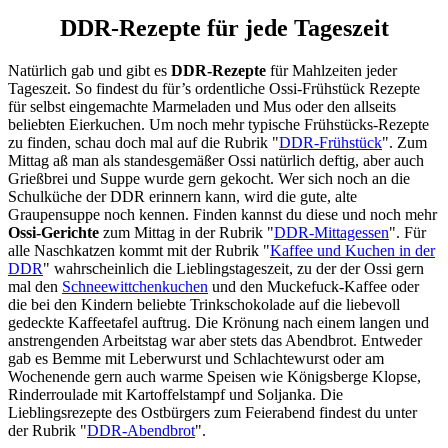
DDR-Rezepte für jede Tageszeit
Natürlich gab und gibt es
DDR-Rezepte
für Mahlzeiten jeder
Tageszeit. So findest du für’s ordentliche Ossi-Frühstück Rezepte
für selbst eingemachte Marmeladen und Mus oder den allseits
beliebten Eierkuchen. Um noch mehr typische Frühstücks-Rezepte
zu finden, schau doch mal auf die Rubrik "
DDR-Frühstück
". Zum
Mittag aß man als standesgemäßer Ossi natürlich deftig, aber auch
Grießbrei und Suppe wurde gern gekocht. Wer sich noch an die
Schulküche der DDR erinnern kann, wird die gute, alte
Graupensuppe noch kennen. Finden kannst du diese und noch mehr
Ossi-Gerichte
zum Mittag in der Rubrik "
DDR-Mittagessen
". Für
alle Naschkatzen kommt mit der Rubrik "
Kaffee und Kuchen in der
DDR
" wahrscheinlich die Lieblingstageszeit, zu der der Ossi gern
mal den
Schneewittchenkuchen
und den Muckefuck-Kaffee oder
die bei den Kindern beliebte Trinkschokolade auf die liebevoll
gedeckte Kaffeetafel auftrug. Die Krönung nach einem langen und
anstrengenden Arbeitstag war aber stets das Abendbrot. Entweder
gab es Bemme mit Leberwurst und Schlachtewurst oder am
Wochenende gern auch warme Speisen wie Königsberge Klopse,
Rinderroulade mit Kartoffelstampf und Soljanka. Die
Lieblingsrezepte des Ostbürgers zum Feierabend findest du unter
der Rubrik "
DDR-Abendbrot
".