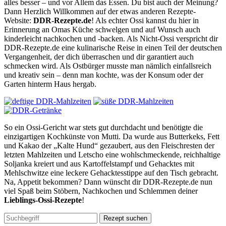
alles besser – und vor Allem das Essen. Du bist auch der Meinung?
Dann Herzlich Willkommen auf der etwas anderen Rezepte-
Website:
DDR-Rezepte.de
! Als echter Ossi kannst du hier in
Erinnerung an Omas Küche schwelgen und auf Wunsch auch
kinderleicht nachkochen und -backen. Als Nicht-Ossi verspricht dir
DDR-Rezepte.de eine kulinarische Reise in einen Teil der deutschen
Vergangenheit, der dich überraschen und dir garantiert auch
schmecken wird. Als Ostbürger musste man nämlich einfallsreich
und kreativ sein – denn man kochte, was der Konsum oder der
Garten hinterm Haus hergab.
So ein Ossi-Gericht war stets gut durchdacht und benötigte die
einzigartigen Kochkünste von Mutti. Da wurde aus Butterkeks, Fett
und Kakao der „Kalte Hund“ gezaubert, aus den Fleischresten der
letzten Mahlzeiten und Letscho eine wohlschmeckende, reichhaltige
Soljanka kreiert und aus Kartoffelstampf und Gehacktes mit
Mehlschwitze eine leckere Gehacktesstippe auf den Tisch gebracht.
Na, Appetit bekommen? Dann wünscht dir DDR-Rezepte.de nun
viel Spaß beim Stöbern, Nachkochen und Schlemmen deiner
Lieblings-Ossi-Rezepte
!