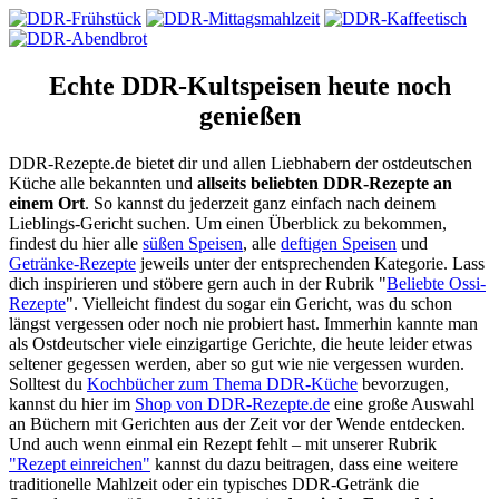
Echte DDR-Kultspeisen heute noch
genießen
DDR-Rezepte.de bietet dir und allen Liebhabern der ostdeutschen
Küche alle bekannten und
allseits beliebten DDR-Rezepte an
einem Ort
. So kannst du jederzeit ganz einfach nach deinem
Lieblings-Gericht suchen. Um einen Überblick zu bekommen,
findest du hier alle
süßen Speisen
, alle
deftigen Speisen
und
Getränke-Rezepte
jeweils unter der entsprechenden Kategorie. Lass
dich inspirieren und stöbere gern auch in der Rubrik "
Beliebte Ossi-
Rezepte
". Vielleicht findest du sogar ein Gericht, was du schon
längst vergessen oder noch nie probiert hast. Immerhin kannte man
als Ostdeutscher viele einzigartige Gerichte, die heute leider etwas
seltener gegessen werden, aber so gut wie nie vergessen wurden.
Solltest du
Kochbücher zum Thema DDR-Küche
bevorzugen,
kannst du hier im
Shop von DDR-Rezepte.de
eine große Auswahl
an Büchern mit Gerichten aus der Zeit vor der Wende entdecken.
Und auch wenn einmal ein Rezept fehlt – mit unserer Rubrik
"Rezept einreichen"
kannst du dazu beitragen, dass eine weitere
traditionelle Mahlzeit oder ein typisches DDR-Getränk die