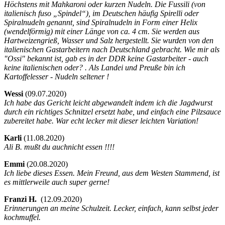
Höchstens mit Mahkaroni oder kurzen Nudeln. Die Fussili (von
italienisch fuso „Spindel“), im Deutschen häufig Spirelli oder
Spiralnudeln genannt, sind Spiralnudeln in Form einer Helix
(wendelförmig) mit einer Länge von ca. 4 cm. Sie werden aus
Hartweizengrieß, Wasser und Salz hergestellt. Sie wurden von den
italienischen Gastarbeitern nach Deutschland gebracht. Wie mir als
"Ossi" bekannt ist, gab es in der DDR keine Gastarbeiter - auch
keine italienischen oder? . Als Landei und Preuße bin ich
Kartoffelesser - Nudeln seltener !
Wessi
(
09.07.2020)
Ich habe das Gericht leicht abgewandelt indem ich die Jagdwurst
durch ein richtiges Schnitzel ersetzt habe, und einfach eine Pilzsauce
zubereitet habe. War echt lecker mit dieser leichten Variation!
Karli
(
11.08.2020)
Ali B. mußt du auchnicht essen !!!!
Emmi
(
20.08.2020)
Ich liebe dieses Essen. Mein Freund, aus dem Westen Stammend, ist
es mittlerweile auch super gerne!
Franzi H.
(
12.09.2020)
Erinnerungen an meine Schulzeit. Lecker, einfach, kann selbst jeder
kochmuffel.