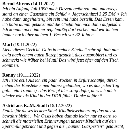
Bernd Ahrens
(
14.11.2022)
Ich bin Anfang Juli 1990 nach Dessau gefahren und unterwegs
stand an einer Gaststätte ein Schild > Jägerschnitzel 3,25 DM < Ich
habe dann angehalten,, bin rein und habe bestellt. Das Essen kam,
ich habe dumm gekuckt und die Chefin hat mich dann aufgeklärt.
Ich komme noch immer regelmäßig dort vorbei, und wir lachen
immer noch über meinen 1. Besuch vor 32 Jahren.
Marl
(
19.11.2022)
Liebe dieses Gericht. Gabs in meiner Kindheit sehr oft, hab nun
ewig nach einem guten Rezept gesucht, dies ausprobiert und es
schmeckt wie früher bei Mutti! Das wird jetzt öfter auf den Tisch
kommen.
Ronny
(
19.11.2022)
Ich liebe es!!! Als ich ein paar Wochen in Erfurt schaffte, direkt
neben der Baustelle einen Imbiss gefunden, wo es das jeden Tag
gab... ein Traum :) - das Rezept hier sorgt dafür, dass ich mich
wieder wie als Kind in der DDR fühle. Danke dafür :*
Astrid aus K.-M.-Stadt
(
16.12.2022)
Danke für dieses leckere Stück Kindheitserinnerung das uns so
bewahrt bleibt… Wir Ossis haben damals leider nur zu gern so
schnell die materiellen Erinnerungen unserer Kindheit auf den
Sperrmüll gebracht und gegen die „bunten Glasperlen“ getauscht,