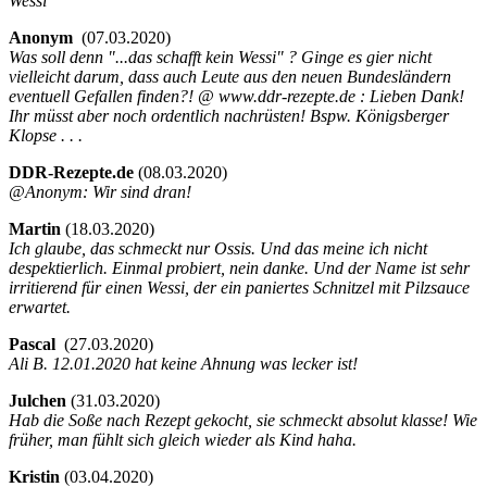
Wessi
Anonym
(
07.03.2020)
Was soll denn "...das schafft kein Wessi" ? Ginge es gier nicht
vielleicht darum, dass auch Leute aus den neuen Bundesländern
eventuell Gefallen finden?! @ www.ddr-rezepte.de : Lieben Dank!
Ihr müsst aber noch ordentlich nachrüsten! Bspw. Königsberger
Klopse . . .
DDR-Rezepte.de
(
08.03.2020)
@Anonym: Wir sind dran!
Martin
(
18.03.2020)
Ich glaube, das schmeckt nur Ossis. Und das meine ich nicht
despektierlich. Einmal probiert, nein danke. Und der Name ist sehr
irritierend für einen Wessi, der ein paniertes Schnitzel mit Pilzsauce
erwartet.
Pascal
(
27.03.2020)
Ali B. 12.01.2020 hat keine Ahnung was lecker ist!
Julchen
(
31.03.2020)
Hab die Soße nach Rezept gekocht, sie schmeckt absolut klasse! Wie
früher, man fühlt sich gleich wieder als Kind haha.
Kristin
(
03.04.2020)