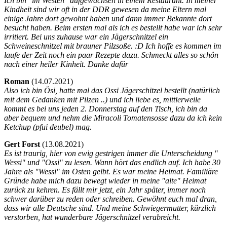
Ich bin "im Westen" aufgewachsen in einem Restaurant. In meiner
Kindheit sind wir oft in der DDR gewesen da meine Eltern mal
einige Jahre dort gewohnt haben und dann immer Bekannte dort
besucht haben. Beim ersten mal als ich es bestellt habe war ich sehr
irritiert. Bei uns zuhause war ein Jägerschnitzel ein
Schweineschnitzel mit brauner Pilzsoße. :D Ich hoffe es kommen im
laufe der Zeit noch ein paar Rezepte dazu. Schmeckt alles so schön
nach einer heiler Kinheit. Danke dafür
Roman
(
14.07.2021)
Also ich bin Ösi, hatte mal das Ossi Jägerschitzel bestellt (natürlich
mit dem Gedanken mit Pilzen ..) und ich liebe es, mittlerweile
kommt es bei uns jeden 2. Donnerstag auf den Tisch, ich bin da
aber bequem und nehm die Miracoli Tomatensosse dazu da ich kein
Ketchup (pfui deubel) mag.
Gert Forst
(
13.08.2021)
Es ist traurig, hier von ewig gestrigen immer die Unterscheidung "
Wessi" und "Ossi" zu lesen. Wann hört das endlich auf. Ich habe 30
Jahre als "Wessi" im Osten gelbt. Es war meine Heimat. Familiäre
Gründe habe mich dazu bewegt wieder in meine "alte" Heimat
zurück zu kehren. Es fällt mir jetzt, ein Jahr später, immer noch
schwer darüber zu reden oder schreiben. Gewöhnt euch mal dran,
dass wir alle Deutsche sind. Und meine Schwiegermutter, kürzlich
verstorben, hat wunderbare Jägerschnitzel verabreicht.