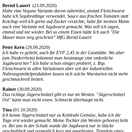
Bernd Lauert
(
23.09.2020)
Habe eine Vegane Variante davon zubereitet, anstatt Fleischwurst
habe ich Sojabratlinge verwendet. Sauce aus frischen Tomaten statt
Ketchup weil ich gerne auf Zucker verzichte, habe für meinen Mann
auch eine Variante mit Jagdwurst gemacht. Was soll ich sagen,
einmal und nie wieder. Bei so einem Essen hätte Ich auch "Die
Mauer muss weg geschrien" MfG Bernd Lauert
Peter Kern
(
29.09.2020)
Ich habe es geliebt, auch für EVP 2,45 in der Gaststätte. Wo aber
(am Niederrhein) bekommt man heutzutage eine ordenliche
Jagdwurst her? Ich habe schon einiges probiert, z. Bsp.
Fleischwurst in allen Variationen aber seit der industriellen
Nahrungsmittelproduktion lassen sich solche Wurstarten nicht mehr
geschmackvoll braten.
Rainer
(
30.09.2020)
Das richtige Jägerschnitzel gibt es nur im Westen. "Jägerschnitzel
Ost" kann man nicht essen. Schmeckt überhaupt nicht.
Tina
(
01.10.2020)
Ich kenne Jägerschnitzel nur zu Kohlrabi Gemüse, habe ich die
Tage erst wieder gemacht. Meine Tochter (im Westen geboren) liebt
es. Bei uns in der Schule wurde die Jagdwurst nur in Stücke
geschnibbelt und vermutlich kurz mit angebraten. Trotzdem eines