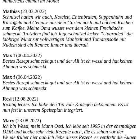
mindestens einmal im Monat
Mathias
(
23.03.2022)
Schnitzel hatten wir auch, Kotelett, Entenbraten, Suppenhuhn und
Kartoffeln und Gemüse aus dem Garten noch und nöcher. Kuchen
zum Kaffee. Meine Oma wusste was dem kleinen Frechdachs
schmeckt. Trotzdem find ich Jägerschnitzel lecker. "Upgraded" die
labbrige Wurst zur vollwertigen Mahlzeit und Tomatensoße mit
Nudeln sind ein Renner. Immer und überall.
Max f
(
06.04.2022)
Bestes Rezept schmeckt gut und der Ali ist eh wessi und hat keinen
Ahnung was schmeckt
Max f
(
06.04.2022)
Bestes Rezept schmeckt gut und der Ali ist eh wessi und hat keinen
Ahnung was schmeckt
Resi
(
12.08.2022)
Richtig lecker. Ich habe den Tip vom Kollegen bekommen. Es ist
nun fest in unserem Speiseplan integriert.
Mary
(
23.08.2022)
Ich bin Wessi, mein Mann Ossi. Ich lebe seit 1995 in der ehemaligen
DDR und koche sehr viele Rezepte nach, die es schon vor der
Wende früher hier gab.Ich liebe dieses Rezept, er verdreht die Augen