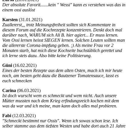
Der absolute Favorit.......kein " Wessi" kann es verstehen was das in
einem ossi auslöst
Karsten
(
31.01.2021)
Zuallererst,,, trotz Meinungsfreiheit sollten sich Kommentare in
diesem Forum auf die Kochrezepte konzentrieren. Denkt doch mal
darüber nach, WARUM sich Ali B. hier agiert... Er muss lernen.
Vom Ossi lernen heisst SIEGEN lernen. Solchen Leuten sollten man
die allererste Corona-impfung geben. ;) Als meine Frau vor 2
Monaten starb, hat mich diese Kochseite buchstäblich gerettet und
ich lerne stets dazu. Also bitte keine Politisierung.
Güni
(
16.02.2021)
Eines der besten Rezepte aus dem alten Osten, mach ich mir heute
noch, am besten geht dazu die Bautzener Tomatensauce, lasst es
euch schmecken
Carina
(
06.03.2021)
Ist doch wurscht wem es schmeckt und wem nicht. Auch unsere
Mütter mussten nach dem Krieg erfindungsreich kochen mit dem
was da war und ich meine, man kann doch alles mal probieren.
Fabi
(
12.03.2021)
"Schmeckt bestimmt nur Ossis". Wenn ich sowas schon lese. Ich
selber stamme aus dem tiefsten Westen und habe dort auch 21 Jahre