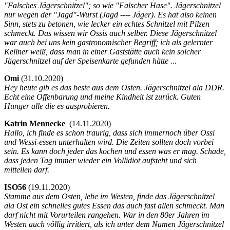
"Falsches Jägerschnitzel"; so wie "Falscher Hase". Jägerschnitzel
nur wegen der "Jagd"-Wurst (Jagd ---- Jäger). Es hat also keinen
Sinn, stets zu betonen, wie lecker ein echtes Schnitzel mit Pilzen
schmeckt. Das wissen wir Ossis auch selber. Diese Jägerschnitzel
war auch bei uns kein gastronomischer Begriff; ich als gelernter
Kellner weiß, dass man in einer Gaststätte auch kein solcher
Jägerschnitzel auf der Speisenkarte gefunden hätte ...
Omi
(
31.10.2020)
Hey heute gib es das beste aus dem Osten. Jägerschnitzel ala DDR.
Echt eine Offenbarung und meine Kindheit ist zurück. Guten
Hunger alle die es ausprobieren.
Katrin Mennecke
(
14.11.2020)
Hallo, ich finde es schon traurig, dass sich immernoch über Ossi
und Wessi-essen unterhalten wird. Die Zeiten sollten doch vorbei
sein. Es kann doch jeder das kochen und essen was er mag. Schade,
dass jeden Tag immer wieder ein Vollidiot aufsteht und sich
mitteilen darf.
ISO56
(
19.11.2020)
Stamme aus dem Osten, lebe im Westen, finde das Jägerschnitzel
ala Ost ein schnelles gutes Essen das auch fast allen schmeckt. Man
darf nicht mit Vorurteilen rangehen. War in den 80er Jahren im
Westen auch völlig irritiert, als ich unter dem Namen Jägerschnitzel