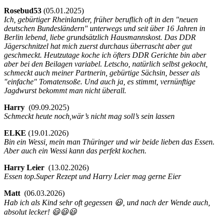
Rosebud53
(
05.01.2025)
Ich, gebürtiger Rheinlander, früher beruflich oft in den "neuen
deutschen Bundesländern" unterwegs und seit über 16 Jahren in
Berlin lebend, liebe grundsätzlich Hausmannskost. Das DDR
Jägerschnitzel hat mich zuerst durchaus überrascht aber gut
geschmeckt. Heutzutage koche ich öfters DDR Gerichte bin aber
aber bei den Beilagen variabel. Letscho, natürlich selbst gekocht,
schmeckt auch meiner Partnerin, gebürtige Sächsin, besser als
"einfache" Tomatensoße. Und auch ja, es stimmt, vernünftige
Jagdwurst bekommt man nicht überall.
Harry
(
09.09.2025)
Schmeckt heute noch,wär’s nicht mag soll’s sein lassen
ELKE
(
19.01.2026)
Bin ein Wessi, mein man Thüringer und wir beide lieben das Essen.
Aber auch ein Wessi kann das perfekt kochen.
Harry Leier
(
13.02.2026)
Essen top.Super Rezept und Harry Leier mag gerne Eier
Matt
(
06.03.2026)
Hab ich als Kind sehr oft gegessen 😃, und nach der Wende auch,
absolut lecker! 😃😃😃