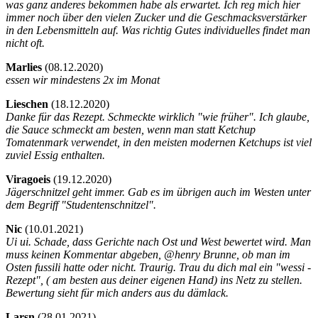
was ganz anderes bekommen habe als erwartet. Ich reg mich hier
immer noch über den vielen Zucker und die Geschmacksverstärker
in den Lebensmitteln auf. Was richtig Gutes individuelles findet man
nicht oft.
Marlies
(
08.12.2020)
essen wir mindestens 2x im Monat
Lieschen
(
18.12.2020)
Danke für das Rezept. Schmeckte wirklich "wie früher". Ich glaube,
die Sauce schmeckt am besten, wenn man statt Ketchup
Tomatenmark verwendet, in den meisten modernen Ketchups ist viel
zuviel Essig enthalten.
Viragoeis
(
19.12.2020)
Jägerschnitzel geht immer. Gab es im übrigen auch im Westen unter
dem Begriff "Studentenschnitzel".
Nic
(
10.01.2021)
Ui ui. Schade, dass Gerichte nach Ost und West bewertet wird. Man
muss keinen Kommentar abgeben, @henry Brunne, ob man im
Osten fussili hatte oder nicht. Traurig. Trau du dich mal ein "wessi -
Rezept", ( am besten aus deiner eigenen Hand) ins Netz zu stellen.
Bewertung sieht für mich anders aus du dämlack.
Larsn
(
28.01.2021)