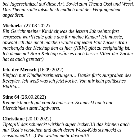
bei Jägerschnitzel auf diese Art. Soviel zum Thema Ossi und Wessi.
Das Thema sollte tatsächlich endlich mal der Vergangenheit
angehören.
Michaela
(
27.08.2022)
Ein Gericht meiner Kindheit,was die letzten Jahrzehnte fast
vergessen war!Heute gab s das für meine Kinder! Ich musste,
obwohl ich das nicht machen wollte auf jeden Fall Zucker dran
machen,da der Ketchup den es hier (NRW) gibt zu essighaltig ist.
Ich denke mit Born Ketchup wäre es noch besser !Aber der Zucker
hat es auch gerettet:)
Ich, der Mensch
(
16.09.2022)
Einfach nur Kindheitserinnerungen… Danke für‘s Ausgraben des
Rezeptes. Ich weiß was ich jetzt koche. Von mir kein politisches
BlaBla…
Stine 64
(
26.09.2022)
Kenne ich noch gut vom Schulessen. Schmeckt auch mit
Bierschinken statt Jagdwurst.
Christiane
(
20.10.2022)
Tiptop!!! das schmeckt wirklich super lecker!!!! das können auch
nur Ossi´s verstehen und auch deren Wessi-Kids schmeckt es
sensationell!!! :-) Wir wollen mehr davon!!!!