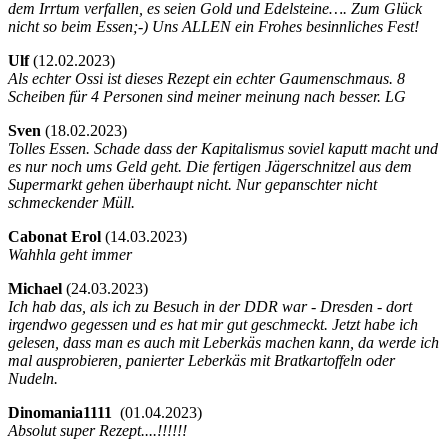
dem Irrtum verfallen, es seien Gold und Edelsteine…. Zum Glück
nicht so beim Essen;-) Uns ALLEN ein Frohes besinnliches Fest!
Ulf
(
12.02.2023)
Als echter Ossi ist dieses Rezept ein echter Gaumenschmaus. 8
Scheiben für 4 Personen sind meiner meinung nach besser. LG
Sven
(
18.02.2023)
Tolles Essen. Schade dass der Kapitalismus soviel kaputt macht und
es nur noch ums Geld geht. Die fertigen Jägerschnitzel aus dem
Supermarkt gehen überhaupt nicht. Nur gepanschter nicht
schmeckender Müll.
Cabonat Erol
(
14.03.2023)
Wahhla geht immer
Michael
(
24.03.2023)
Ich hab das, als ich zu Besuch in der DDR war - Dresden - dort
irgendwo gegessen und es hat mir gut geschmeckt. Jetzt habe ich
gelesen, dass man es auch mit Leberkäs machen kann, da werde ich
mal ausprobieren, panierter Leberkäs mit Bratkartoffeln oder
Nudeln.
Dinomania1111
(
01.04.2023)
Absolut super Rezept....!!!!!!