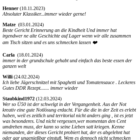
Henner
(
10.11.2023)
Absoluter Klassiker...immer wieder gerne!
Matze
(
03.01.2024)
Beste Gericht Erinnerung an die Kindheit Und immer hat
irgendwer ne alte Geschichte auf Lager wenn wir alle zusammen
am Tisch sitzen und es uns schmecken lassen ❤️
Carla
(
18.01.2024)
immer in der grundschule gehabt und einfach das beste essen der
ganzen welt
Willi
(
24.02.2024)
Ich liebe Jägerschnitzel mit Spaghetti und Tomatensauce . Leckeres
Gutes DDR Rezept....... immer wieder
Staubkind1972
(
12.03.2024)
Wer so Ü50 ist der schwelgt in der Vergangenheit. Aus der Not
kreativ eine gute Notlösung erdacht. Für die die in der Zeit es erlebt
haben, weil es zeitlich und territorial nicht anders ging , ist es jetzt
was besonderes. Und nicht vergessen,wer momentan den Cent
umdrehen muss, der kann so seine Lieben satt kriegen. Kenne
niemanden, der dieses Gericht probiert hat, der es abgelehnt hat
oder gar ungenießbar einstuft. Wem es dennoch nicht schmecken