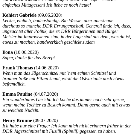
einfaches Mittagessen! Ich liebe es noch heute!
Kohlert Gabriele
(
09.06.2020)
Lecker, einfach, bodenständig. Bin Wessie, aber anerkenne
durchaus so manche DDR Errungenschaft. Generell finde ich, dass,
ungeachtet aller Politik, die ex DRR Bürgerinnen und Bürger
Meister im Improvisieren sind, in der Lage sind aus dem, was da ist,
etwas zu machen, handwerklich geschickt zudem
Ilona
(
10.06.2020)
Super, danke für das Rezept
Frank Thomas
(
14.06.2020)
Wenn man das Jägerschnitzel mit ´nem echten Schnitzel und
brauner Soße mit Pilzen kennt, wirkt die Ostvariante doch etwas
befremdlich.
Emma Pauline
(
04.07.2020)
Ein wunderbares Gericht. Ich koche das immer noch sehr gerne,
wenn meine Tochter zu Besuch kommt. Dann gerne auch mit etwas
zu weichen Nudeln.
Henry Brunne
(
09.07.2020)
Ich habe nur eine Frage: Ich kann mich nicht erinnern früher in der
DDR Jägerschnitzel mit Fusilli (Spirelli) gegessen zu haben.