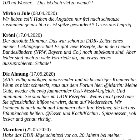
100 ml Wasser.... Das ist doch viel zu wenig?!
Mirko u Jule
(
08.04.2020)
Wir lieben es!!! Haben die Angaben nur frei nach schnauze
zusammen gemischt u es ist spitze geworden!!! Gruss aus Leipzig
Kröni
(
17.04.2020)
Der absolute Hammer. Das war schon zu DDR- Zeiten eines
meiner Lieblingsgerichte! Es gibt viele Rezepte, die in den neuen
Bundesländern (NRW, Bayern und Co.) noch unbekannt sind. Aber
leider sind noch zu viele Vorurteile da, um etwas neues
auszuprobieren. Schade!
Die Ahnung
(
17.05.2020)
@Ali: völlig unnötiger, unpassender und nichtsnutziger Kommentar.
Wenn es nicht schmeckt, raus aus dem Forum hier. @Martin: Meine
Güte, wieder ein ewig jammernder Ossi-Wessi-Vergleich. Und
mimimimi. Sie sind hier im DDR Rezepten. Wenns nicht passt oder
Sie offensichtlich hilflos verwirrt, dann auf Wiedersehen. Wir
kommen ja auch nicht und Jammern über Ihre Berliner, die bei uns
Pfannkuchen heißen. @Essen und Koch/Köchin : Spitzenessen, voll
lecker und genau richtig.
Marubeni
(
25.05.2020)
Habe das DDR-Jägerschnitzel vor ca. 20 Jahren bei meiner