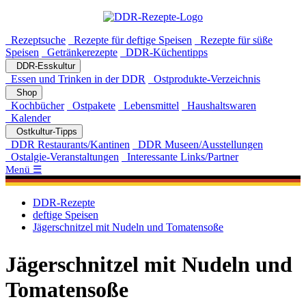
Rezeptsuche
Rezepte für deftige Speisen
Rezepte für süße
Speisen
Getränkerezepte
DDR-Küchentipps
DDR-Esskultur
Essen und Trinken in der DDR
Ostprodukte-Verzeichnis
Shop
Kochbücher
Ostpakete
Lebensmittel
Haushaltswaren
Kalender
Ostkultur-Tipps
DDR Restaurants/Kantinen
DDR Museen/Ausstellungen
Ostalgie-Veranstaltungen
Interessante Links/Partner
Menü ☰
DDR-Rezepte
deftige Speisen
Jägerschnitzel mit Nudeln und Tomatensoße
Jägerschnitzel mit Nudeln und
Tomatensoße