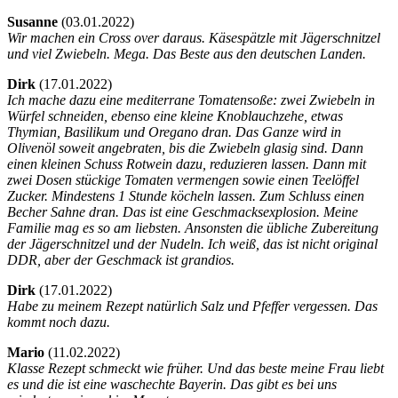
Susanne
(
03.01.2022)
Wir machen ein Cross over daraus. Käsespätzle mit Jägerschnitzel
und viel Zwiebeln. Mega. Das Beste aus den deutschen Landen.
Dirk
(
17.01.2022)
Ich mache dazu eine mediterrane Tomatensoße: zwei Zwiebeln in
Würfel schneiden, ebenso eine kleine Knoblauchzehe, etwas
Thymian, Basilikum und Oregano dran. Das Ganze wird in
Olivenöl soweit angebraten, bis die Zwiebeln glasig sind. Dann
einen kleinen Schuss Rotwein dazu, reduzieren lassen. Dann mit
zwei Dosen stückige Tomaten vermengen sowie einen Teelöffel
Zucker. Mindestens 1 Stunde köcheln lassen. Zum Schluss einen
Becher Sahne dran. Das ist eine Geschmacksexplosion. Meine
Familie mag es so am liebsten. Ansonsten die übliche Zubereitung
der Jägerschnitzel und der Nudeln. Ich weiß, das ist nicht original
DDR, aber der Geschmack ist grandios.
Dirk
(
17.01.2022)
Habe zu meinem Rezept natürlich Salz und Pfeffer vergessen. Das
kommt noch dazu.
Mario
(
11.02.2022)
Klasse Rezept schmeckt wie früher. Und das beste meine Frau liebt
es und die ist eine waschechte Bayerin. Das gibt es bei uns