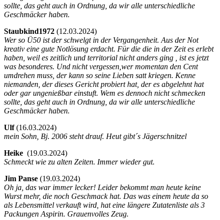
sollte, das geht auch in Ordnung, da wir alle unterschiedliche
Geschmäcker haben.
Staubkind1972
(
12.03.2024)
Wer so Ü50 ist der schwelgt in der Vergangenheit. Aus der Not
kreativ eine gute Notlösung erdacht. Für die die in der Zeit es erlebt
haben, weil es zeitlich und territorial nicht anders ging , ist es jetzt
was besonderes. Und nicht vergessen,wer momentan den Cent
umdrehen muss, der kann so seine Lieben satt kriegen. Kenne
niemanden, der dieses Gericht probiert hat, der es abgelehnt hat
oder gar ungenießbar einstuft. Wem es dennoch nicht schmecken
sollte, das geht auch in Ordnung, da wir alle unterschiedliche
Geschmäcker haben.
Ulf
(
16.03.2024)
mein Sohn, Bj. 2006 steht drauf. Heut gibt´s Jägerschnitzel
Heike
(
19.03.2024)
Schmeckt wie zu alten Zeiten. Immer wieder gut.
Jim Panse
(
19.03.2024)
Oh ja, das war immer lecker! Leider bekommt man heute keine
Wurst mehr, die noch Geschmack hat. Das was einem heute da so
als Lebensmittel verkauft wird, hat eine längere Zutatenliste als 3
Packungen Aspirin. Grauenvolles Zeug.