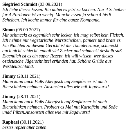
Siegfried Schmidt
(
03.09.2021)
Ich liebe dieses Essen. Bin dabei es jetzt zu kochen. Nur 4 Scheiben
für 4 Portionen ist zu wenig. Manche essen ja schon 4 bis 8
Scheiben. Ich koche immer für eine ganze Kompanie.
Simon
(
05.09.2021)
Mir schmeckt es eigentlich sehr lecker, ich mag selbst kein Fleisch.
Ich nehme mir vegetarische Wurstscheiben, paniere und brate es.
Ein Nachteil zu diesem Gericht ist die Tomatensauce, schmeckt
auch nicht schlecht, enhält viel Zucker und schmeckt deshalb süß.
Eigentlich ist es ein super Rezept, ich will wissen, wer dieses
ostdeutsche Jägerschnitzel erfunden hat. Schöne Grüße aus
Westdeutschland.
Jimmy
(
28.11.2021)
Mann kann auch Falls Allergisch auf Senfkörner ist auch
Bierschinken nehmen. Ansonsten alles wie mit Jagdwurst!
Jimmy
(
28.11.2021)
Mann kann auch Falls Allergisch auf Senfkörner ist auch
Bierschinken nehmen. Probiert es Mal mit Kartoffeln und Soße
undd Pilzen.Ansonsten alles wie mit Jagdwurst!
Raphael
(
30.11.2021)
bestes repzet aller zeiten