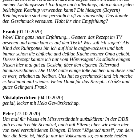
meiner Lieblingsessen! Ich frage mich allerdings, ob ich dazu jeden
beliebigen Ketchup verwenden kann? Die hiesigen (Bayern)
Ketchupsorten sind mir persönlich oft zu säurelastig. Das könnte
den Geschmack versauen. Habt ihr eine Empfehlung?
Frank
(
01.10.2020)
Wow! Eine ganz neue Erfahrung... Gestern das Rezept im TV
gesehen und heute kam es auf den Tisch! Was soll ich sagen? Als
Kind des Ruhrpottes bin ich auf Kohle aufgewachsen und hab
immer schon die einfache und deftige Küche meiner Oma geliebt.
Dieses Rezept kannte ich nur vom Hörensagen! Es stünde einigen
Nasen hier mal gut zu Gesicht, über den eigenen Tellerrand
hinauszuschauen. Die DDR hatte einige tolle Sachen und diese sind
es wert, erhalten zu bleiben. Uns hat es geschmeckt und ich mache
es bestimmt mal wieder. Vielen Dank für das Rezept... Grüße und
gutes Gelingen! Frank
Vilstalpferdchen
(
04.10.2020)
genial, lecker mit Hela Gewürzketchup.
Peter
(
27.10.2020)
Um mal für Wessis ein Missverständnis aufzuklären: In der DDR
gab es auch echte Schnitzel, auch mit Pilzen; aber wir reden hier
von zwei verschiedenen Dimgen. Dieses "Jägerschnitzel", von dem
hier die Rede ist, hieß ja nur im Volksmund so; es müsste heißen