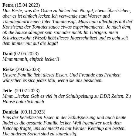
Petra
(
15.04.2023)
Das Beste, was der Osten zu bieten hat. Na gut, etwas übertrieben,
aber es ist einfach lecker. Ich verwende statt Wasser und
Tomatenmark einen Liter Tomatensaft. Muss man allerdings mit der
Konsistenz der Tomatensauce etwas experimentieren. Je nach dem,
ob die Sauce sämiger sein soll oder nicht. Im Übrigen: mein
Schwiegersohn (Wessi) liebt dieses Jägerschnitzel und es geht seit
dem immer mit auf die Jagd!
Dani
(
02.05.2023)
Mmmmmmh, einfach lecker!!
Rieke
(
29.06.2023)
Unsere Familie liebt dieses Essen. Und Freunde aus Franken
wünschen es sich jedes Mal, wenn sie uns besuchen.
Jette
(
29.07.2023)
Mmm...lecker. Gab es viel in der Schulspeisung zu DDR Zeiten. Zu
Hause natürlich auch
Daniela
(
09.11.2023)
Eins der beliebtesten Essen in der Schulspeisung und auch heute
findet es die gesamte Familie lecker. Weil irgendwer nach dem
Ketchup fragte, uns schmeckt es mit Werder-Ketchup am besten.
Die anderen Sorten sind zu säurelastig.