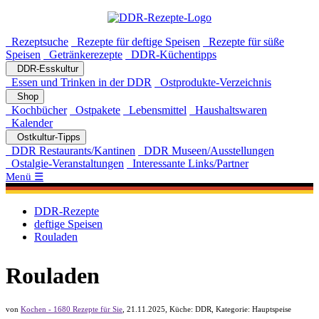
Rezeptsuche
Rezepte für deftige Speisen
Rezepte für süße
Speisen
Getränkerezepte
DDR-Küchentipps
DDR-Esskultur
Essen und Trinken in der DDR
Ostprodukte-Verzeichnis
Shop
Kochbücher
Ostpakete
Lebensmittel
Haushaltswaren
Kalender
Ostkultur-Tipps
DDR Restaurants/Kantinen
DDR Museen/Ausstellungen
Ostalgie-Veranstaltungen
Interessante Links/Partner
Menü ☰
DDR-Rezepte
deftige Speisen
Rouladen
Rouladen
von
Kochen - 1680 Rezepte für Sie
,
21.11.2025
, Küche:
DDR
, Kategorie:
Hauptspeise