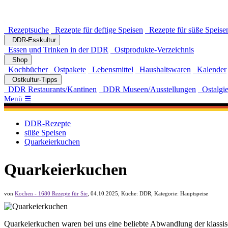
Rezeptsuche
Rezepte für deftige Speisen
Rezepte für süße Speise
DDR-Esskultur
Essen und Trinken in der DDR
Ostprodukte-Verzeichnis
Shop
Kochbücher
Ostpakete
Lebensmittel
Haushaltswaren
Kalender
Ostkultur-Tipps
DDR Restaurants/Kantinen
DDR Museen/Ausstellungen
Ostalgie
Menü ☰
DDR-Rezepte
süße Speisen
Quarkeierkuchen
Quarkeierkuchen
von
Kochen - 1680 Rezepte für Sie
,
04.10.2025
, Küche:
DDR
, Kategorie:
Hauptspeise
Quarkeierkuchen waren bei uns eine beliebte Abwandlung der klassisc