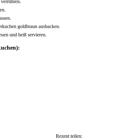
 verrühren.
en.
assen.
ierkuchen goldbraun ausbacken.
euen und heiß servieren.
kuchen):
Rezept teilen: