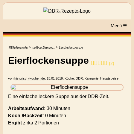
Menü ☰
DDR-Rezepte
deftige Speisen
Eierflockensuppe
Eierflockensuppe
(
2
)
von
historisch-kochen.de
,
15.01.2019
, Küche:
DDR
, Kategorie:
Hauptspeise
Eine einfache leckere Suppe aus der DDR-Zeit.
Arbeitsaufwand:
30 Minuten
Koch-/Backzeit:
0 Minuten
Ergibt
zirka
2 Portionen