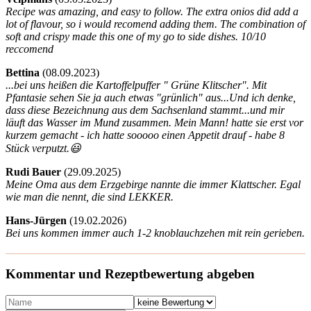
Recipe was amazing, and easy to follow. The extra onios did add a
lot of flavour, so i would recomend adding them. The combination of
soft and crispy made this one of my go to side dishes. 10/10
reccomend
Bettina
(
08.09.2023)
...bei uns heißen die Kartoffelpuffer " Grüne Klitscher". Mit
Pfantasie sehen Sie ja auch etwas "grünlich" aus...Und ich denke,
dass diese Bezeichnung aus dem Sachsenland stammt...und mir
läuft das Wasser im Mund zusammen. Mein Mann! hatte sie erst vor
kurzem gemacht - ich hatte sooooo einen Appetit drauf - habe 8
Stück verputzt.😃
Rudi Bauer
(
29.09.2025)
Meine Oma aus dem Erzgebirge nannte die immer Klattscher. Egal
wie man die nennt, die sind LEKKER.
Hans-Jürgen
(
19.02.2026)
Bei uns kommen immer auch 1-2 knoblauchzehen mit rein gerieben.
Kommentar und Rezeptbewertung abgeben