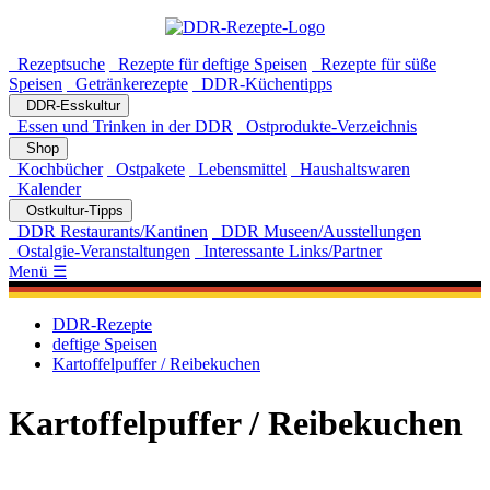
Rezeptsuche
Rezepte für deftige Speisen
Rezepte für süße
Speisen
Getränkerezepte
DDR-Küchentipps
DDR-Esskultur
Essen und Trinken in der DDR
Ostprodukte-Verzeichnis
Shop
Kochbücher
Ostpakete
Lebensmittel
Haushaltswaren
Kalender
Ostkultur-Tipps
DDR Restaurants/Kantinen
DDR Museen/Ausstellungen
Ostalgie-Veranstaltungen
Interessante Links/Partner
Menü ☰
DDR-Rezepte
deftige Speisen
Kartoffelpuffer / Reibekuchen
Kartoffelpuffer / Reibekuchen