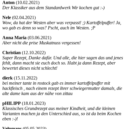
Anton
(
10.02.2021)
Der Klassiker aus dem Standardwerk Wir kochen gut :-)
Nele
(
02.04.2021)
Wow, da hat der Westen aber was verpasst! ;) Kartoffelpuffer! Ja,
wo gab es denn so was? Pscht, auch im Westen. ;P
Anna Maria
(
03.06.2021)
Aber nicht die prise Muskatnuss vergessen!
Christian
(
12.10.2022)
Super Rezept, Danke dafür. Und alle, die hier sagen das und jenes
fehlt, dann macht sie euch doch so. Habt ja dann Rezept, aber
bewertet dieses nicht schlecht!
dierk
(
15.11.2022)
bei meiner tante in rostock gab es immer kartoffelpuffer mit
hackfleisch , nach einem rezept ihrer schwiegermutter damals, die
alte dame kam aus der nähe von zittau
pHILIPP
(
18.01.2023)
Klassisches Grundrezept aus meiner Kindheit, und die kleinen
Varianten machen ja den Unterschied aus, so ist da beim Kochen
eben :-)!
Velpmans
(
05.05.2023)