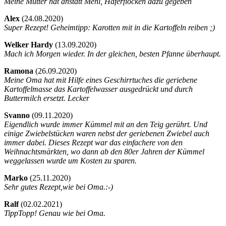
Meine Mutter hat anstatt Mehl, Haferflocken dazu gegeben
Alex
(
24.08.2020)
Super Rezept! Geheimtipp: Karotten mit in die Kartoffeln reiben ;)
Welker Hardy
(
13.09.2020)
Mach ich Morgen wieder. In der gleichen, besten Pfanne überhaupt.
Ramona
(
26.09.2020)
Meine Oma hat mit Hilfe eines Geschirrtuches die geriebene
Kartoffelmasse das Kartoffelwasser ausgedrückt und durch
Buttermilch ersetzt. Lecker
Svanno
(
09.11.2020)
Eigendlich wurde immer Kümmel mit an den Teig gerührt. Und
einige Zwiebelstücken waren nebst der geriebenen Zwiebel auch
immer dabei. Dieses Rezept war das einfachere von den
Weihnachtsmärkten, wo dann ab den 80er Jahren der Kümmel
weggelassen wurde um Kosten zu sparen.
Marko
(
25.11.2020)
Sehr gutes Rezept,wie bei Oma.:-)
Ralf
(
02.02.2021)
TippTopp! Genau wie bei Oma.