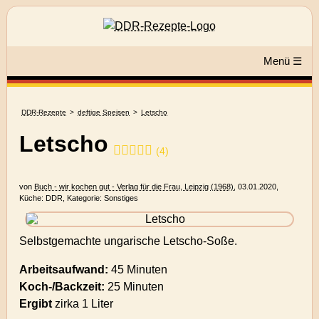
Menü ☰
DDR-Rezepte
deftige Speisen
Letscho
Letscho
(
4
)
von
Buch - wir kochen gut - Verlag für die Frau, Leipzig (1968)
,
03.01.2020
,
Küche:
DDR
, Kategorie:
Sonstiges
Selbstgemachte ungarische Letscho-Soße.
Arbeitsaufwand:
45 Minuten
Koch-/Backzeit:
25 Minuten
Ergibt
zirka
1 Liter