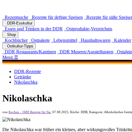
Rezeptsuche
Rezepte für deftige Speisen
Rezepte für süße Speise
DDR-Esskultur
Essen und Trinken in der DDR
Ostprodukte-Verzeichnis
Shop
Kochbücher
Ostpakete
Lebensmittel
Haushaltswaren
Kalender
Ostkultur-Tipps
DDR Restaurants/Kantinen
DDR Museen/Ausstellungen
Ostalgie
Menü ☰
DDR-Rezepte
Getränke
Nikolaschka
Nikolaschka
von
Kochen - 1680 Rezepte für Sie
,
07.08.2025
, Küche:
DDR
, Kategorie:
Alkoholisches Geträ
Die Nikolaschka war früher ein kleines, aber wirkungsvolles Trinkri