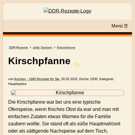
Menü ☰
DDR-Rezepte
süße Speisen
Kirschpfanne
Kirschpfanne
(
1
)
von
Kochen - 1680 Rezepte für Sie
,
26.02.2025
, Küche:
DDR
, Kategorie:
Hauptspeise
Die Kirschpfanne war bei uns eine typische
Ofenspeise, wenn frisches Obst da war und man mit
einfachen Zutaten etwas Warmes für die Familie
zaubern wollte. Sie stand oft als süße Hauptmahlzeit
oder als sättigende Nachspeise auf dem Tisch,