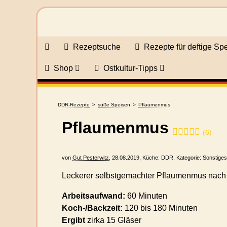
Rezeptsuche
Rezepte für deftige Sp
Shop
Ostkultur-Tipps
DDR-Rezepte
süße Speisen
Pflaumenmus
Pflaumenmus
(
6
)
von
Gut Pesterwitz
,
28.08.2019
, Küche:
DDR
, Kategorie:
Sonstige
Leckerer selbstgemachter Pflaumenmus nach O
Arbeitsaufwand:
60 Minuten
Koch-/Backzeit:
120 bis 180 Minuten
Ergibt
zirka
15 Gläser