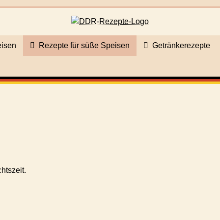
eisen
Rezepte für süße Speisen
Getränkerezepte
htszeit.