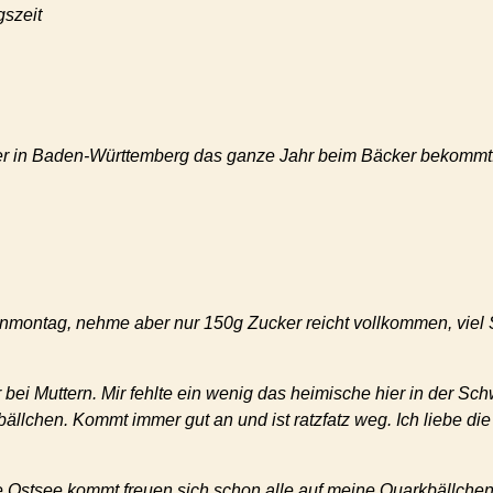
gszeit
hier in Baden-Württemberg das ganze Jahr beim Bäcker bekommt.
enmontag, nehme aber nur 150g Zucker reicht vollkommen, vie
 bei Muttern. Mir fehlte ein wenig das heimische hier in der Sc
lchen. Kommt immer gut an und ist ratzfatz weg. Ich liebe die 
Ostsee kommt freuen sich schon alle auf meine Quarkbällchen