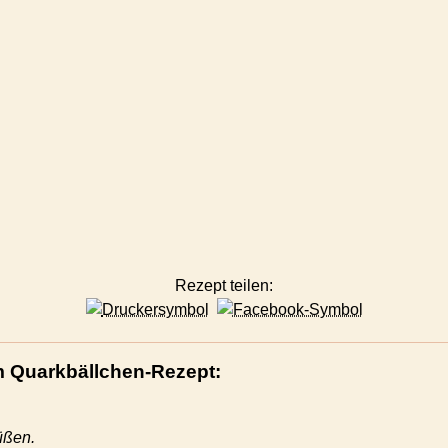
Rezept teilen:
 Quarkbällchen-Rezept:
üßen.