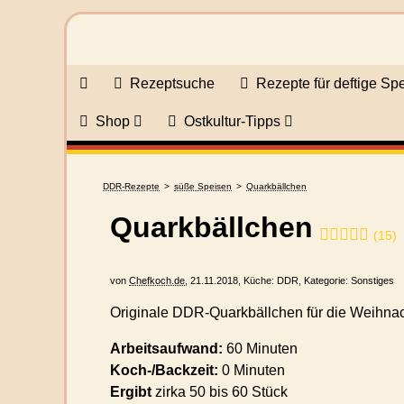
Rezeptsuche
Rezepte für deftige Sp
Shop
Ostkultur-Tipps
DDR-Rezepte
süße Speisen
Quarkbällchen
Quarkbällchen
(
15
)
von
Chefkoch.de
,
21.11.2018
, Küche:
DDR
, Kategorie:
Sonstiges
Originale DDR-Quarkbällchen für die Weihnac
Arbeitsaufwand:
60 Minuten
Koch-/Backzeit:
0 Minuten
Ergibt
zirka
50 bis 60 Stück