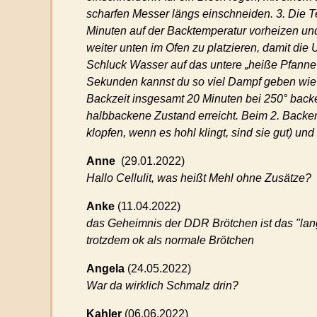
scharfen Messer längs einschneiden. 3. Die T
Minuten auf der Backtemperatur vorheizen und
weiter unten im Ofen zu platzieren, damit die 
Schluck Wasser auf das untere „heiße Pfanne“
Sekunden kannst du so viel Dampf geben wie e
Backzeit insgesamt 20 Minuten bei 250° backe
halbbackene Zustand erreicht. Beim 2. Backen 
klopfen, wenn es hohl klingt, sind sie gut) un
Anne
(
29.01.2022)
Hallo Cellulit, was heißt Mehl ohne Zusätze?
Anke
(
11.04.2022)
das Geheimnis der DDR Brötchen ist das "lan
trotzdem ok als normale Brötchen
Angela
(
24.05.2022)
War da wirklich Schmalz drin?
Kahler
(
06.06.2022)