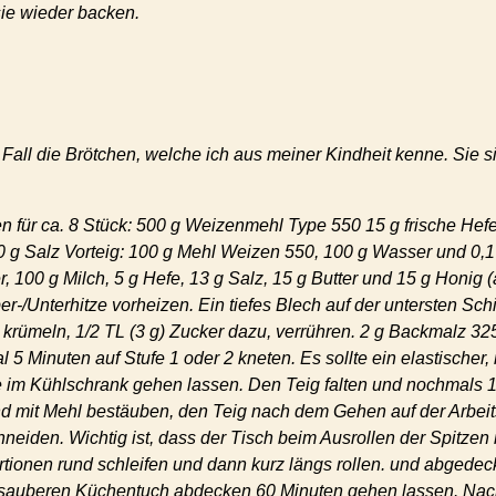
sie wieder backen.
ll die Brötchen, welche ich aus meiner Kindheit kenne. Sie sind
n für ca. 8 Stück: 500 g Weizenmehl Type 550 15 g frische Hefe
10 g Salz Vorteig: 100 g Mehl Weizen 550, 100 g Wasser und 0,1
 100 g Milch, 5 g Hefe, 13 g Salz, 15 g Butter und 15 g Honig (
Unterhitze vorheizen. Ein tiefes Blech auf der untersten Schi
rümeln, 1/2 TL (3 g) Zucker dazu, verrühren. 2 g Backmalz 32
5 Minuten auf Stufe 1 oder 2 kneten. Es sollte ein elastischer, 
 im Kühlschrank gehen lassen. Den Teig falten und nochmals 
nd mit Mehl bestäuben, den Teig nach dem Gehen auf der Arbeits
eiden. Wichtig ist, dass der Tisch beim Ausrollen der Spitzen ni
rtionen rund schleifen und dann kurz längs rollen. und abgede
m sauberen Küchentuch abdecken 60 Minuten gehen lassen. Nac