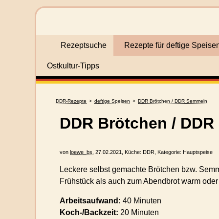
Rezeptsuche
Rezepte für deftige Speise
Ostkultur-Tipps
DDR-Rezepte
deftige Speisen
DDR Brötchen / DDR Semmeln
DDR Brötchen / DDR
von
loewe_bs
,
27.02.2021
, Küche:
DDR
, Kategorie:
Hauptspeise
Leckere selbst gemachte Brötchen bzw. Semme
Frühstück als auch zum Abendbrot warm oder 
Arbeitsaufwand:
40 Minuten
Koch-/Backzeit:
20 Minuten