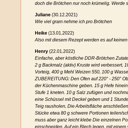
doch die Brötchen nur noch krümelig. Werde 
Juliane
(
30.12.2021)
Wie viel gram nehme ich pro Brötchen
Heike
(
13.01.2022)
Also mit diesem Rezept werden es auf keinen Fa
Henry
(
22.01.2022)
Einfache, aber köstliche DDR-Brötchen Zutate
2 g Backmalz (aktiv) Kruste wird verbessert, 
Vorteig, 400 g Mehl Weizen 550, 100 g Wasser,
ZUBEREITUNG: Den Ofen auf 220° - 250° Ober-/
der Küchenmaschine geben. 15 g Hefe hinein k
Stufe 1 kneten. 10 g Salz zufügen und nochmal 
eine Schüssel mit Deckel geben und 1 Stunde
Teig rausholen, Die Arbeitsfläche anschließe
Stücke etwa 80 g schwere Portionen teilen/schn
muss aber ganz leicht klebe Die einzelnen Po
einschneiden. Auf ein Blech legen, mit eine