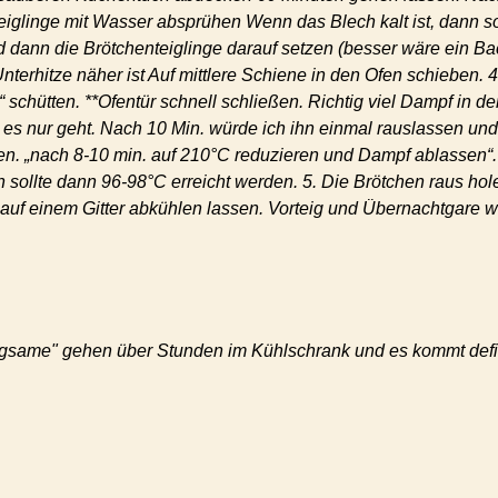
eiglinge mit Wasser absprühen Wenn das Blech kalt ist, dann so
 dann die Brötchenteiglinge darauf setzen (besser wäre ein Bac
Unterhitze näher ist Auf mittlere Schiene in den Ofen schieben. 
 schütten. **Ofentür schnell schließen. Richtig viel Dampf in 
s nur geht. Nach 10 Min. würde ich ihn einmal rauslassen und d
n. „nach 8-10 min. auf 210°C reduzieren und Dampf ablassen“. 
sollte dann 96-98°C erreicht werden. 5. Die Brötchen raus hole
d auf einem Gitter abkühlen lassen. Vorteig und Übernachtgare wi
gsame" gehen über Stunden im Kühlschrank und es kommt defini