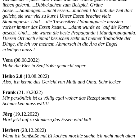
lieben gelernt.....Dibbekuchen zum Beispiel. Grüne
Sosse.....Saumagen.....nicht essen....machen ! Ich hab die Zeit dort
geliebt, sie war viel zu kurz ! Unser Essen brachte viele
Stammgaeste. Und.....die Tresensitzer / Stammgaeste mussten
vorher immer das Essen kosten......dann wurde es "auf die Karte"
gesetzt. Und.....sie waren die beste Propaganda ! Mundpropaganda.
Diesen Ort noch einmal besuchen steht auf meiner Todooliste der
Dinge, die ich vor meinem Abmarsch in die Ära der Engel
erledigen muss !
Vera
(
08.08.2022)
Habe die Eier in Senf Soße gemacht super
Heiko 2.0
(
10.08.2022)
Also, ich kenne das Gericht von Mutti und Oma. Sehr lecker
Frank
(
21.10.2022)
Mir persönlich ist es völlig egal woher das Rezept stammt.
Schmecken muss es!!!!!
Jörg
(
19.12.2022)
Hört jetzt auf zu stänkern,das Essen wird kalt...
Herbert
(
28.12.2022)
Wenn ich Senfsoße mit Ei kochen möchte suche ich nicht nach alten