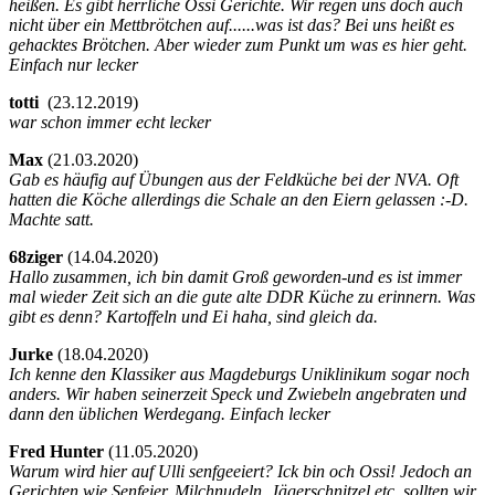
heißen. Es gibt herrliche Ossi Gerichte. Wir regen uns doch auch
nicht über ein Mettbrötchen auf......was ist das? Bei uns heißt es
gehacktes Brötchen. Aber wieder zum Punkt um was es hier geht.
Einfach nur lecker
totti
(
23.12.2019)
war schon immer echt lecker
Max
(
21.03.2020)
Gab es häufig auf Übungen aus der Feldküche bei der NVA. Oft
hatten die Köche allerdings die Schale an den Eiern gelassen :-D.
Machte satt.
68ziger
(
14.04.2020)
Hallo zusammen, ich bin damit Groß geworden-und es ist immer
mal wieder Zeit sich an die gute alte DDR Küche zu erinnern. Was
gibt es denn? Kartoffeln und Ei haha, sind gleich da.
Jurke
(
18.04.2020)
Ich kenne den Klassiker aus Magdeburgs Uniklinikum sogar noch
anders. Wir haben seinerzeit Speck und Zwiebeln angebraten und
dann den üblichen Werdegang. Einfach lecker
Fred Hunter
(
11.05.2020)
Warum wird hier auf Ulli senfgeeiert? Ick bin och Ossi! Jedoch an
Gerichten wie Senfeier, Milchnudeln, Jägerschnitzel etc. sollten wir,