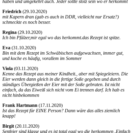
haben und umgekehrt auch. Jeder sollte stolz sein wo er herkommt
Friedrich
(
29.10.2020)
mit Kapern dran (gab es auch in DDR, vielleicht nur Ersatz?)
schmeckte es noch besser.
Regina
(
29.10.2020)
Ich bin Pfälzer,mir egal wo das herkommt.das Rezept ist spitze.
Eva
(
31.10.2020)
Bin mit dem Rezept im Schwäbischen aufgewachsen, immer gut,
und koche es häufig, vorallem im Sommer
Viola
(
03.11.2020)
Kenne das Rezept aus meiner Kindheit., aber mit Spiegeleiern. Die
Eier werden dann gleich in die fertige Soße gegeben und durch
ständiges Übergießen der Eier mit der Soße gebraten. Ist nicht
einfach, da das Eiweiß sich nicht vom Ei trennen darf. Ich hab es
nicht hinbekommen
Frank Hartmann
(
17.11.2020)
Ist das Rezept für EINE Person? Dann wäre das alles ziemlich
knapp!
Birgit
(
20.11.2020)
Senfeier sind klasse und es ist total egal wo die herkommen .Einfach