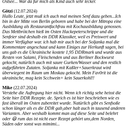
Ostsee... War da für mich als Kind auch sehr lecker.
Götzi
(
12.07.2024)
Hallo Leute, jetzt muß ich auch mal meinen Senf dazu geben...Ich
bin in der Mitte von Berlin geboren und habe bei der Mitropa eine
Ausbildung als Restaurantfachfrau mit Kochausbildung genossen.
Das Mettbrötchen hieß im Osten Hackepeterschrippe und die
Senfeier sind deshalb ein DDR Klassiker, weil es Preiswert und
immer Verfügbar war. ich hab mir auch bei der Soljanka mal die
Kommentare angeschaut und kann Einiges zur Herkunft sagen, bei
uns gab es die Ukrainische kostete 1,95 DDRmark und wurde aus
Resten von Salami, Fleischenden und aus Berliner Bockwurst
gekocht, natürlich auch mit saure Gurken/Wasser und den restlich
aufgeführten Zutaten. Soljanka mit Kaßler+Sauerkraut wird
überwiegent im Raum um Moskau gekocht. Mein Fav0rit ist die
ukrainische, mag kein Scchwein+ kein Sauerkohl!!
Mike
(
22.07.2024)
Verstehe die Aufregung hier nicht. Wenn ich richtig sehe heisst die
Seite hier DDR Rezepte. de. Sprich es ist hier beschrieben wie es
fast überall im Osten zubereitet wurde. Natürlich gibt es Senfsoße
schon länger als es die DDR gab,aber halt auch in tausend anderen
Varianten. Aber weshalb kommt man auf diese Seite und belehrt
oder 😃 rum das ist nicht euer Rezept gehört uns,dem Norden,
Süden oder sonst was mimimi...