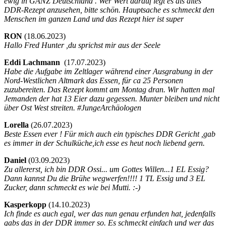
ewig in GANZ Deutschland . Wer Wert darauf legt es als altes
DDR-Rezept anzusehen, bitte schön. Hauptsache es schmeckt den
Menschen im ganzen Land und das Rezept hier ist super
RON
(
18.06.2023)
Hallo Fred Hunter ,du sprichst mir aus der Seele
Eddi Lachmann
(
17.07.2023)
Habe die Aufgabe im Zeltlager während einer Ausgrabung in der
Nord-Westlichen Altmark das Essen, für ca 25 Personen
zuzubereiten. Das Rezept kommt am Montag dran. Wir hatten mal
Jemanden der hat 13 Eier dazu gegessen. Munter bleiben und nicht
über Ost West streiten. #JungeArchäologen
Lorella
(
26.07.2023)
Beste Essen ever ! Für mich auch ein typisches DDR Gericht ,gab
es immer in der Schulküche,ich esse es heut noch liebend gern.
Daniel
(
03.09.2023)
Zu allererst, ich bin DDR Ossi... um Gottes Willen...1 EL Essig?
Dann kannst Du die Brühe wegwerfen!!!! 1 TL Essig und 3 EL
Zucker, dann schmeckt es wie bei Mutti. :-)
Kasperkopp
(
14.10.2023)
Ich finde es auch egal, wer das nun genau erfunden hat, jedenfalls
gabs das in der DDR immer so. Es schmeckt einfach und wer das