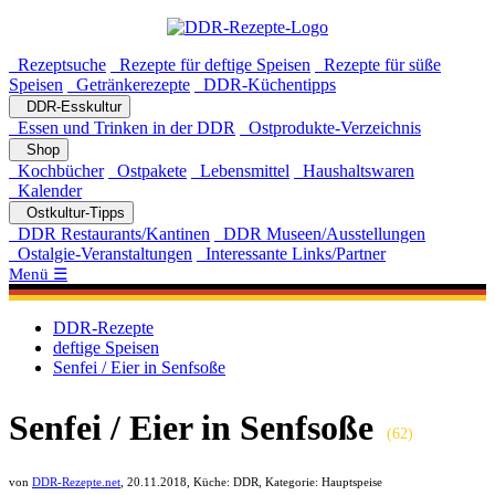
Rezeptsuche
Rezepte für deftige Speisen
Rezepte für süße
Speisen
Getränkerezepte
DDR-Küchentipps
DDR-Esskultur
Essen und Trinken in der DDR
Ostprodukte-Verzeichnis
Shop
Kochbücher
Ostpakete
Lebensmittel
Haushaltswaren
Kalender
Ostkultur-Tipps
DDR Restaurants/Kantinen
DDR Museen/Ausstellungen
Ostalgie-Veranstaltungen
Interessante Links/Partner
Menü ☰
DDR-Rezepte
deftige Speisen
Senfei / Eier in Senfsoße
Senfei / Eier in Senfsoße
(
62
)
von
DDR-Rezepte.net
,
20.11.2018
, Küche:
DDR
, Kategorie:
Hauptspeise