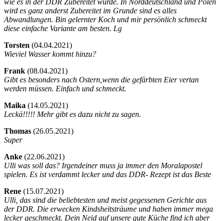
wie es in der DDR Zubereitet wurde. In Norddeutschland und Polen
wird es ganz anderst Zubereitet im Grunde sind es alles
Abwandlungen. Bin gelernter Koch und mir persönlich schmeckt
diese einfache Variante am besten. Lg
Torsten
(
04.04.2021)
Wieviel Wasser kommt hinzu?
Frank
(
08.04.2021)
Gibt es besonders nach Ostern,wenn die gefärbten Eier vertan
werden müssen. Einfach und schmeckt.
Maika
(
14.05.2021)
Leckä!!!!! Mehr gibt es dazu nicht zu sagen.
Thomas
(
26.05.2021)
Super
Anke
(
22.06.2021)
Ulli was soll das? Irgendeiner muss ja immer den Moralapostel
spielen. Es ist verdammt lecker und das DDR- Rezept ist das Beste
Rene
(
15.07.2021)
Ulli, das sind die beliebtesten und meist gegessenen Gerichte aus
der DDR. Die erwecken Kindsheitsträume und haben immer mega
lecker geschmeckt. Dein Neid auf unsere gute Küche find ich aber