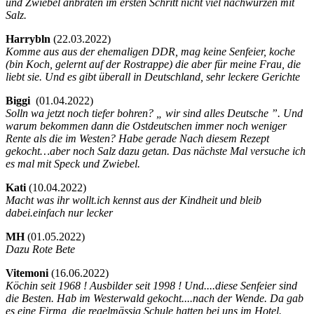
und Zwiebel anbraten im ersten Schritt nicht viel nachwürzen mit
Salz.
Harrybln
(
22.03.2022)
Komme aus aus der ehemaligen DDR, mag keine Senfeier, koche
(bin Koch, gelernt auf der Rostrappe) die aber für meine Frau, die
liebt sie. Und es gibt überall in Deutschland, sehr leckere Gerichte
Biggi
(
01.04.2022)
Solln wa jetzt noch tiefer bohren? „ wir sind alles Deutsche ”. Und
warum bekommen dann die Ostdeutschen immer noch weniger
Rente als die im Westen? Habe gerade Nach diesem Rezept
gekocht…aber noch Salz dazu getan. Das nächste Mal versuche ich
es mal mit Speck und Zwiebel.
Kati
(
10.04.2022)
Macht was ihr wollt.ich kennst aus der Kindheit und bleib
dabei.einfach nur lecker
MH
(
01.05.2022)
Dazu Rote Bete
Vitemoni
(
16.06.2022)
Köchin seit 1968 ! Ausbilder seit 1998 ! Und....diese Senfeier sind
die Besten. Hab im Westerwald gekocht....nach der Wende. Da gab
es eine Firma, die regelmässig Schule hatten bei uns im Hotel.