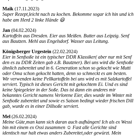
Maik
(
17.11.2023)
Super Rezept,leicht nach zu kochen. Bekomme sogar ich hin und ich
habe am Herd 2 linke Hände 😃
Jan
(
04.02.2024)
Kartoffeln aus Dresden. Eier aus Meißen. Butter aus Leipzig. Senf
aus Bautzen. Mehl aus Engelsdorf. Wasser aus Leitung.
Königsberger Urgestein
(
22.02.2024)
Eier in Senfsoße ist ein typischer DDR Klassiker( aber nur mit Senf
den es zu DDR Zeiten gab z.B. Bautzner). Bei uns wird die Senfsoße
ähnlich zubereitet und in 6. Generation schon so gekocht wie Mutti
oder Oma schon gekocht hatten, denn so schmeckt es am besten.
Wir verwenden keine Pellkartoffeln bei uns wird es mit Salzkartoffel
serviert. Typisch ist dieses Gericht mit gekochtem Ei. Und es sind
keine Spiegeleier in der Soße. Das ist dann ein anderes mir
bekanntes Gericht namens Verlorene Eier, dies wurde im Winter mit
Senfsoße zubereitet und sowie es Saison bedingt wieder frischen Dill
gab, wurde es in einer Dillsoße serviert.
Mel
(
26.02.2024)
Meine Güte,man kann sich daran auch aufhängen! Ich als ex Wessi
bin mit einem ex Ossi zusammen ☺️ Fast alle Gerichte sind
identisch nur halt etwas anders Zubereitet,oder gewürzt. Mein