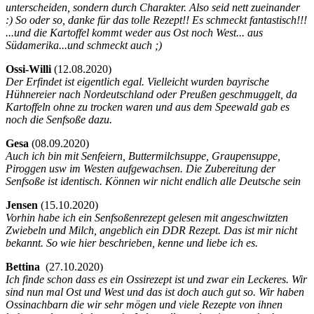
unterscheiden, sondern durch Charakter. Also seid nett zueinander
:) So oder so, danke für das tolle Rezept!! Es schmeckt fantastisch!!!
...und die Kartoffel kommt weder aus Ost noch West... aus
Südamerika...und schmeckt auch ;)
Ossi-Willi
(
12.08.2020)
Der Erfindet ist eigentlich egal. Vielleicht wurden bayrische
Hühnereier nach Nordeutschland oder Preußen geschmuggelt, da
Kartoffeln ohne zu trocken waren und aus dem Speewald gab es
noch die Senfsoße dazu.
Gesa
(
08.09.2020)
Auch ich bin mit Senfeiern, Buttermilchsuppe, Graupensuppe,
Piroggen usw im Westen aufgewachsen. Die Zubereitung der
Senfsoße ist identisch. Können wir nicht endlich alle Deutsche sein
Jensen
(
15.10.2020)
Vorhin habe ich ein Senfsoßenrezept gelesen mit angeschwitzten
Zwiebeln und Milch, angeblich ein DDR Rezept. Das ist mir nicht
bekannt. So wie hier beschrieben, kenne und liebe ich es.
Bettina
(
27.10.2020)
Ich finde schon dass es ein Ossirezept ist und zwar ein Leckeres. Wir
sind nun mal Ost und West und das ist doch auch gut so. Wir haben
Ossinachbarn die wir sehr mögen und viele Rezepte von ihnen