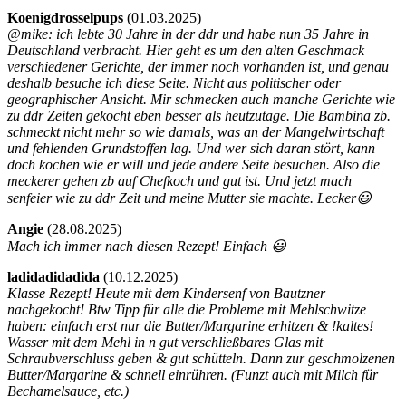
Koenigdrosselpups
(
01.03.2025)
@mike: ich lebte 30 Jahre in der ddr und habe nun 35 Jahre in
Deutschland verbracht. Hier geht es um den alten Geschmack
verschiedener Gerichte, der immer noch vorhanden ist, und genau
deshalb besuche ich diese Seite. Nicht aus politischer oder
geographischer Ansicht. Mir schmecken auch manche Gerichte wie
zu ddr Zeiten gekocht eben besser als heutzutage. Die Bambina zb.
schmeckt nicht mehr so wie damals, was an der Mangelwirtschaft
und fehlenden Grundstoffen lag. Und wer sich daran stört, kann
doch kochen wie er will und jede andere Seite besuchen. Also die
meckerer gehen zb auf Chefkoch und gut ist. Und jetzt mach
senfeier wie zu ddr Zeit und meine Mutter sie machte. Lecker😃
Angie
(
28.08.2025)
Mach ich immer nach diesen Rezept! Einfach 😃
ladidadidadida
(
10.12.2025)
Klasse Rezept! Heute mit dem Kindersenf von Bautzner
nachgekocht! Btw Tipp für alle die Probleme mit Mehlschwitze
haben: einfach erst nur die Butter/Margarine erhitzen & !kaltes!
Wasser mit dem Mehl in n gut verschließbares Glas mit
Schraubverschluss geben & gut schütteln. Dann zur geschmolzenen
Butter/Margarine & schnell einrühren. (Funzt auch mit Milch für
Bechamelsauce, etc.)