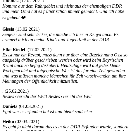
Thomas
(
12.02.2021)
Komme aus dem Ruhrgebiet und nicht aus der ehemaligen DDR
und mein Oma hat es früher schon immer gemacht. Und ich habe
es geliebt ❤️
Gisela
(
13.02.2021)
Senfeier sind sehr lecker, die mache ich hier in Kenya auch. Es
erinnert mich an meine Kind- und Jugendzeit in der DDR.
Elke Riedel
(
17.02.2021)
Es ist nur ein Rezept, muss denn nur über eine Bezeichnung Ossi so
ausgiebig drüber geschrieben werden oder wird beim Bayrischen
Kraut auch so heftig diskutiert. Heutzutage wird auf jedes kleine
Wort geachtet und totgeqatscht. Was ist das für eine Zeit geworden
und was müssen manche Menschen für Zeit verschwenden um ihre
Meinungen der Öffentlichkeit mitzuteilen.
.
(
25.02.2021)
Bestes Gericht der Welt! Bestes Gericht der Welt
Daniela
(
01.03.2021)
Egal wer es erfunden hat ist und bleibt saulecker
Heiko
(
02.03.2021)
Es geht ja nicht darum das es in der DDR Erfunden wurde, sondern