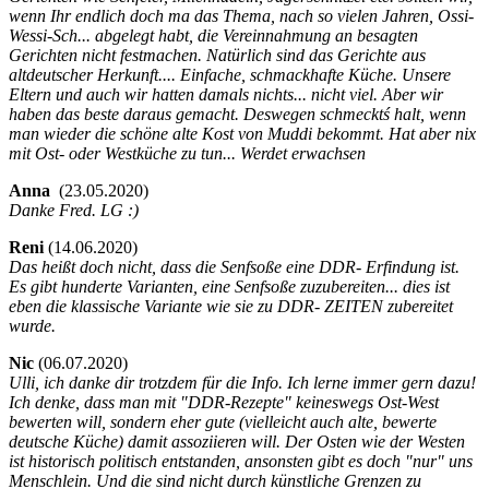
wenn Ihr endlich doch ma das Thema, nach so vielen Jahren, Ossi-
Wessi-Sch... abgelegt habt, die Vereinnahmung an besagten
Gerichten nicht festmachen. Natürlich sind das Gerichte aus
altdeutscher Herkunft.... Einfache, schmackhafte Küche. Unsere
Eltern und auch wir hatten damals nichts... nicht viel. Aber wir
haben das beste daraus gemacht. Deswegen schmecktś halt, wenn
man wieder die schöne alte Kost von Muddi bekommt. Hat aber nix
mit Ost- oder Westküche zu tun... Werdet erwachsen
Anna
(
23.05.2020)
Danke Fred. LG :)
Reni
(
14.06.2020)
Das heißt doch nicht, dass die Senfsoße eine DDR- Erfindung ist.
Es gibt hunderte Varianten, eine Senfsoße zuzubereiten... dies ist
eben die klassische Variante wie sie zu DDR- ZEITEN zubereitet
wurde.
Nic
(
06.07.2020)
Ulli, ich danke dir trotzdem für die Info. Ich lerne immer gern dazu!
Ich denke, dass man mit "DDR-Rezepte" keineswegs Ost-West
bewerten will, sondern eher gute (vielleicht auch alte, bewerte
deutsche Küche) damit assoziieren will. Der Osten wie der Westen
ist historisch politisch entstanden, ansonsten gibt es doch "nur" uns
Menschlein. Und die sind nicht durch künstliche Grenzen zu