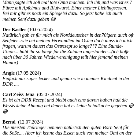
Mann,sagte ich soll mal tote Oma machen. Ich ihh,und was ist es ?
Püree mit Apfelmus und Blutwurst. Einer meiner Lieblingsessen.
Bei mir gibt es noch ein Spiegelei dazu. So jetzt habe ich auch
meinen Senf dazu geben 😃
Der Bastler
(
10.05.2024)
Natürlich gab es für mich als Norddeutscher in den70igern auch oft
Senfeier...wie bei meinen Verwandten im Osten doch muss ich mich
fragen, warum dauert das Ostrezept so lange??? Eine Stunde-
15min... habt ihr so lange für die Zutaten angestanden...(ich hoffe
nach über 30 Jahren Wiedervereinigung teilt hier jemand meinen
Humor)
Angie
(
17.05.2024)
Einfach nur super lecker und genau wie in meiner Kindheit in der
DDR ....
Carl Zeiss Jena
(
05.07.2024)
Es ist ein DDR Rezept und bleibt auch eins davon haben halt die
Wessis keine Ahnung bei denen hat es keine Schulküche gegeben 😃
😃
Bernd
(
12.07.2024)
Die meisten Thüringer nehmen natürlich den guten Born Senf für
die Soße.... Aber ich kenne das Essen auch von meiner Omi an der