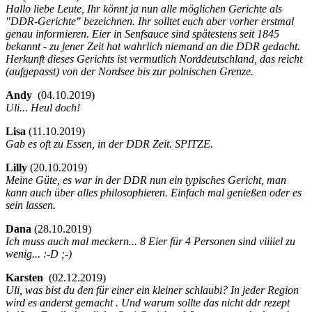
Hallo liebe Leute, Ihr könnt ja nun alle möglichen Gerichte als
"DDR-Gerichte" bezeichnen. Ihr solltet euch aber vorher erstmal
genau informieren. Eier in Senfsauce sind spätestens seit 1845
bekannt - zu jener Zeit hat wahrlich niemand an die DDR gedacht.
Herkunft dieses Gerichts ist vermutlich Norddeutschland, das reicht
(aufgepasst) von der Nordsee bis zur polnischen Grenze.
Andy
(
04.10.2019)
Uli... Heul doch!
Lisa
(
11.10.2019)
Gab es oft zu Essen, in der DDR Zeit. SPITZE.
Lilly
(
20.10.2019)
Meine Güte, es war in der DDR nun ein typisches Gericht, man
kann auch über alles philosophieren. Einfach mal genießen oder es
sein lassen.
Dana
(
28.10.2019)
Ich muss auch mal meckern... 8 Eier für 4 Personen sind viiiiel zu
wenig... :-D ;-)
Karsten
(
02.12.2019)
Uli, was bist du den für einer ein kleiner schlaubi? In jeder Region
wird es anderst gemacht . Und warum sollte das nicht ddr rezept