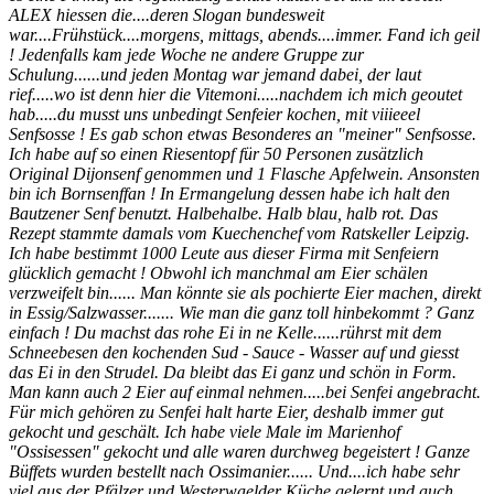
ALEX hiessen die....deren Slogan bundesweit
war....Frühstück....morgens, mittags, abends....immer. Fand ich geil
! Jedenfalls kam jede Woche ne andere Gruppe zur
Schulung......und jeden Montag war jemand dabei, der laut
rief.....wo ist denn hier die Vitemoni.....nachdem ich mich geoutet
hab.....du musst uns unbedingt Senfeier kochen, mit viiieeel
Senfsosse ! Es gab schon etwas Besonderes an "meiner" Senfsosse.
Ich habe auf so einen Riesentopf für 50 Personen zusätzlich
Original Dijonsenf genommen und 1 Flasche Apfelwein. Ansonsten
bin ich Bornsenffan ! In Ermangelung dessen habe ich halt den
Bautzener Senf benutzt. Halbehalbe. Halb blau, halb rot. Das
Rezept stammte damals vom Kuechenchef vom Ratskeller Leipzig.
Ich habe bestimmt 1000 Leute aus dieser Firma mit Senfeiern
glücklich gemacht ! Obwohl ich manchmal am Eier schälen
verzweifelt bin...... Man könnte sie als pochierte Eier machen, direkt
in Essig/Salzwasser....... Wie man die ganz toll hinbekommt ? Ganz
einfach ! Du machst das rohe Ei in ne Kelle......rührst mit dem
Schneebesen den kochenden Sud - Sauce - Wasser auf und giesst
das Ei in den Strudel. Da bleibt das Ei ganz und schön in Form.
Man kann auch 2 Eier auf einmal nehmen.....bei Senfei angebracht.
Für mich gehören zu Senfei halt harte Eier, deshalb immer gut
gekocht und geschält. Ich habe viele Male im Marienhof
"Ossisessen" gekocht und alle waren durchweg begeistert ! Ganze
Büffets wurden bestellt nach Ossimanier...... Und....ich habe sehr
viel aus der Pfälzer und Westerwaelder Küche gelernt und auch