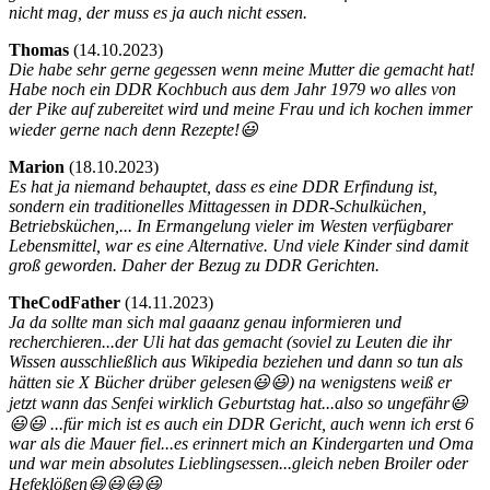
nicht mag, der muss es ja auch nicht essen.
Thomas
(
14.10.2023)
Die habe sehr gerne gegessen wenn meine Mutter die gemacht hat!
Habe noch ein DDR Kochbuch aus dem Jahr 1979 wo alles von
der Pike auf zubereitet wird und meine Frau und ich kochen immer
wieder gerne nach denn Rezepte!😃
Marion
(
18.10.2023)
Es hat ja niemand behauptet, dass es eine DDR Erfindung ist,
sondern ein traditionelles Mittagessen in DDR-Schulküchen,
Betriebsküchen,... In Ermangelung vieler im Westen verfügbarer
Lebensmittel, war es eine Alternative. Und viele Kinder sind damit
groß geworden. Daher der Bezug zu DDR Gerichten.
TheCodFather
(
14.11.2023)
Ja da sollte man sich mal gaaanz genau informieren und
recherchieren...der Uli hat das gemacht (soviel zu Leuten die ihr
Wissen ausschließlich aus Wikipedia beziehen und dann so tun als
hätten sie X Bücher drüber gelesen😃😃) na wenigstens weiß er
jetzt wann das Senfei wirklich Geburtstag hat...also so ungefähr😃
😃😃 ...für mich ist es auch ein DDR Gericht, auch wenn ich erst 6
war als die Mauer fiel...es erinnert mich an Kindergarten und Oma
und war mein absolutes Lieblingsessen...gleich neben Broiler oder
Hefeklößen😃😃😃😃