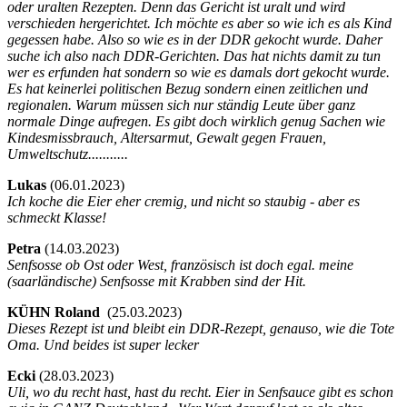
oder uralten Rezepten. Denn das Gericht ist uralt und wird
verschieden hergerichtet. Ich möchte es aber so wie ich es als Kind
gegessen habe. Also so wie es in der DDR gekocht wurde. Daher
suche ich also nach DDR-Gerichten. Das hat nichts damit zu tun
wer es erfunden hat sondern so wie es damals dort gekocht wurde.
Es hat keinerlei politischen Bezug sondern einen zeitlichen und
regionalen. Warum müssen sich nur ständig Leute über ganz
normale Dinge aufregen. Es gibt doch wirklich genug Sachen wie
Kindesmissbrauch, Altersarmut, Gewalt gegen Frauen,
Umweltschutz...........
Lukas
(
06.01.2023)
Ich koche die Eier eher cremig, und nicht so staubig - aber es
schmeckt Klasse!
Petra
(
14.03.2023)
Senfsosse ob Ost oder West, französisch ist doch egal. meine
(saarländische) Senfsosse mit Krabben sind der Hit.
KÜHN Roland
(
25.03.2023)
Dieses Rezept ist und bleibt ein DDR-Rezept, genauso, wie die Tote
Oma. Und beides ist super lecker
Ecki
(
28.03.2023)
Uli, wo du recht hast, hast du recht. Eier in Senfsauce gibt es schon