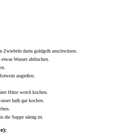
en Zwiebeln darin goldgelb anschwitzen.
t etwas Wasser ablöschen.
en.
Rotwein angießen.
.
iner Hitze weich kochen.
asser halb gar kochen.
eben.
s die Suppe sämig ist.
e):