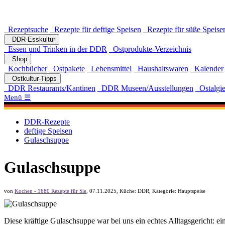
Rezeptsuche
Rezepte für deftige Speisen
Rezepte für süße Speise
DDR-Esskultur
Essen und Trinken in der DDR
Ostprodukte-Verzeichnis
Shop
Kochbücher
Ostpakete
Lebensmittel
Haushaltswaren
Kalender
Ostkultur-Tipps
DDR Restaurants/Kantinen
DDR Museen/Ausstellungen
Ostalgie
Menü ☰
DDR-Rezepte
deftige Speisen
Gulaschsuppe
Gulaschsuppe
von
Kochen - 1680 Rezepte für Sie
,
07.11.2025
, Küche:
DDR
, Kategorie:
Hauptspeise
Diese kräftige Gulaschsuppe war bei uns ein echtes Alltagsgericht: ei